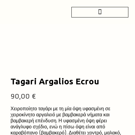
Tagari Argalios Ecrou
90,00
€
Χειροποίητο ταγάρι με τη μία όψη υφασμένη σε
χειροκίνητο αργαλειό με βαμβακερά νήματα και
βαμβακερή επένδυση. Η υφασμένη όψη φέρει
ανάγλυφο σχέδιο, ενώ η πίσω όψη είναι από
καραβόπανο (βαμβακερό). Διαθέτει χοντρό, μαλακό,