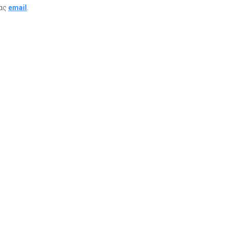
μας
email
.