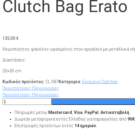
Clutch Bag Erato
135,00
€
Χειροποίητος φάκελος υφασμένος στον αργαλειό με μεταλλικά νήμ
Διαστάσεις :
20×30 cm
Κωδικός προϊόντος:
CL 087
Κατηγορία:
Exclusive Clutches
Περισσότερες Πληροφορίες
Περισσότερες Πληροφορίες
Clutch
Bag
Πληρωμές μέσω
Mastercard
,
Visa
,
PayPal
,
Αντικαταβολή
.
Erato
Δωρεάν μεταφορικά εντός Ελλάδας για παραγγελίες από
90
ποσότητα
Επιστροφές προϊόντων
εντός
14 ημερών.