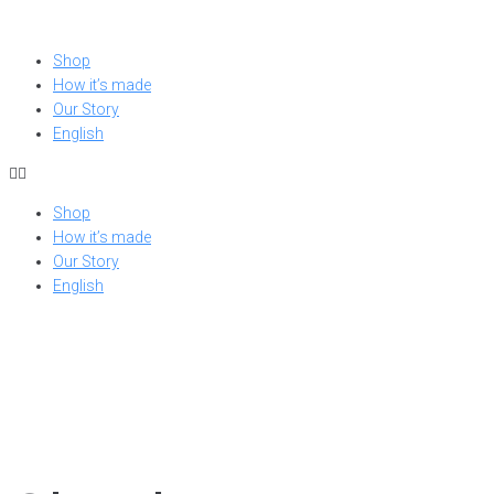
Skip
to
Shop
content
How it’s made
Our Story
English
Shop
How it’s made
Our Story
English